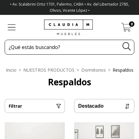
• Av. Scalabrini Ortiz 1701, Palermo, CABA • Av. del Libertador 2785,
Olivos, Vicente López •
0
Inicio
>
NUESTROS PRODUCTOS
>
Dormitorios
>
Respaldos
Respaldos
Filtrar