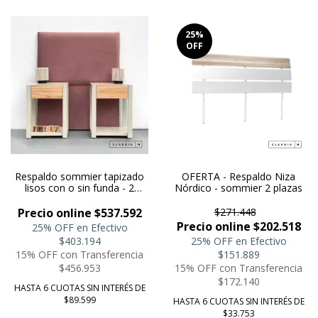
25
%
OFF
Respaldo sommier tapizado
OFERTA - Respaldo Niza
lisos con o sin funda - 2
Nórdico - sommier 2 plazas
plazas
Precio online $537.592
$271.448
Precio online $202.518
25% OFF en Efectivo
$403.194
25% OFF en Efectivo
15% OFF con Transferencia
$151.889
$456.953
15% OFF con Transferencia
$172.140
HASTA 6 CUOTAS SIN INTERÉS DE
$89.599
HASTA 6 CUOTAS SIN INTERÉS DE
$33.753