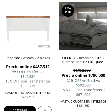
25
%
OFF
Respaldo Génova - 2 plazas
OFERTA - Respaldo Elite 2
cuerpos con luz Full Queen
King para cama de 2 plazas
Precio online $457.312
$1.052.983
25% OFF en Efectivo
Precio online $790.000
$342.984
25% OFF en Efectivo
15% OFF con Transferencia
$592.500
$388.715
15% OFF con Transferencia
HASTA 6 CUOTAS SIN INTERÉS DE
$671.500
$76.219
HASTA 6 CUOTAS SIN INTERÉS DE
$131.667
COMPRAR