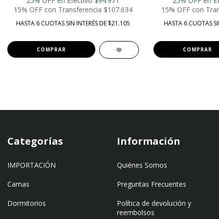
25% OFF en Efectivo
$94.971
25% OFF en Ef
15% OFF con Transferencia
$107.634
15% OFF con Tran
HASTA 6 CUOTAS SIN INTERÉS DE $21.105
HASTA 6 CUOTAS SIN
COMPRAR
COMPRAR
Categorías
Información
IMPORTACIÓN
Quiénes Somos
Camas
Preguntas Frecuentes
Dormitorios
Política de devolución y
reembolsos