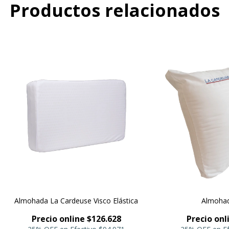
Productos relacionados
Almohada La Cardeuse Visco Elástica
Almohad
Precio online $126.628
Precio onl