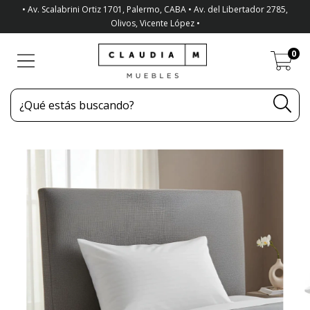
• Av. Scalabrini Ortiz 1701, Palermo, CABA • Av. del Libertador 2785,
Olivos, Vicente López •
0