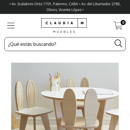
• Av. Scalabrini Ortiz 1701, Palermo, CABA • Av. del Libertador 2785,
Olivos, Vicente López •
0