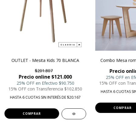
OUTLET - Mesita Kids 70 BLANCA
Combo Mesa roma
$201.807
Precio onli
Precio online $121.000
25% OFF en Ef
25% OFF en Efectivo
$90.750
15% OFF con Tran
15% OFF con Transferencia
$102.850
HASTA 6 CUOTAS SIN
HASTA 6 CUOTAS SIN INTERÉS DE $20.167
COMPRAR