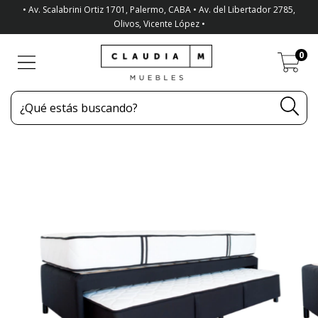
• Av. Scalabrini Ortiz 1701, Palermo, CABA • Av. del Libertador 2785,
Olivos, Vicente López •
0