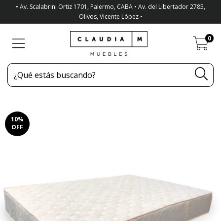
• Av. Scalabrini Ortiz 1701, Palermo, CABA • Av. del Libertador 2785,
Olivos, Vicente López •
0
10
%
OFF