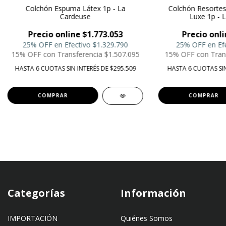
Colchón Espuma Látex 1p - La
Colchón Resortes
Cardeuse
Luxe 1p - 
Precio online $1.773.053
Precio onli
25% OFF en Efectivo
$1.329.790
25% OFF en Ef
15% OFF con Transferencia
$1.507.095
15% OFF con Tran
HASTA 6 CUOTAS SIN INTERÉS DE $295.509
HASTA 6 CUOTAS SIN
Categorías
Información
IMPORTACIÓN
Quiénes Somos