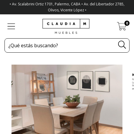
• Av. Scalabrini Ortiz 1701, Palermo, CABA • Av. del Libertador 2785,
Olivos, Vicente López •
0