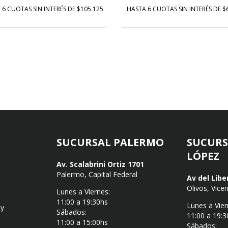
 6 CUOTAS SIN INTERÉS DE $105.125
HASTA 6 CUOTAS SIN INTERÉS DE $
SUCURSAL PALERMO
SUCURS
LÓPEZ
Av. Scalabrini Ortiz 1701
Palermo, Capital Federal
Av del Libe
Olivos, Vice
Lunes a Viernes:
11:00 a 19:30hs
Lunes a Vier
 y
Sábados:
11:00 a 19:3
11:00 a 15:00hs
Sábados: