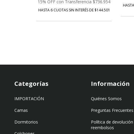
15% OFF con Transferencia
$736.954
ÉS DE $63.060
HASTA
HASTA 6 CUOTAS SIN INTERÉS DE $144.501
Categorías
Información
IMPORTACIÓN
Quiénes Somos
Camas
Preguntas Frecuentes
Dormitorios
Política de devolución
reembolsos
Colchones