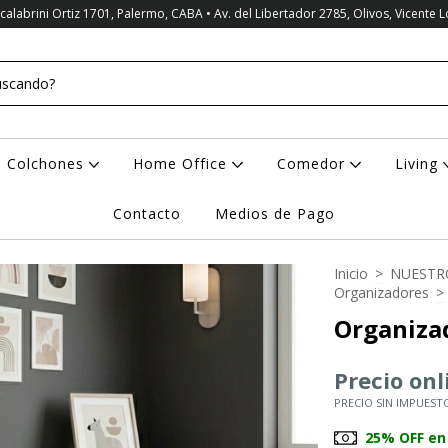
Scalabrini Ortiz 1701, Palermo, CABA • Av. del Libertador 2785, Olivos, Vicente 
Colchones
Home Office
Comedor
Living
Contacto
Medios de Pago
Inicio
>
NUESTR
Organizadores
>
Organizad
Precio onl
PRECIO SIN IMPUESTO
25% OFF en