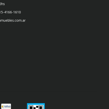
0hs
 15-4166-1610
amuebles.com.ar