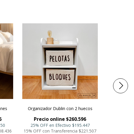
ones
Organizador Dublin con 2 huecos
Modulo
6
Precio online $260.596
Precio
150
25% OFF en Efectivo
$195.447
25% OFF 
8.436
15% OFF con Transferencia
$221.507
15% OFF con