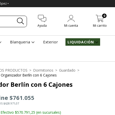
López •
0
Ayuda
Mi cuenta
Mi carrito
Blanqueria
Exterior
LIQUIDACIÓN
OS PRODUCTOS
>
Dormitorios
>
Guardado
>
Organizador Berlín con 6 Cajones
or Berlín con 6 Cajones
ine $761.055
S $628.971,07
Efectivo $570.791,25 (en sucursales)