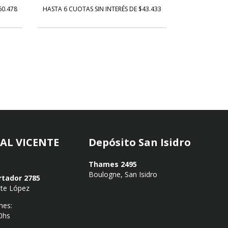
60.478
HASTA 6 CUOTAS SIN INTERÉS DE $43.433
HASTA 6 CUOT
AL VICENTE
Depósito San Isidro
Thames 2495
Boulogne, San Isidro
rtador 2785
nte López
nes:
0hs