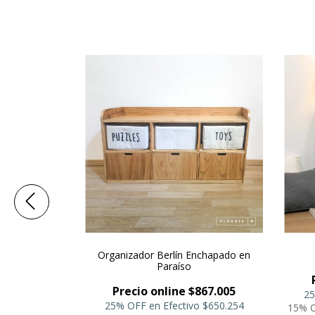
 4 huecos
Organizador Berlín Enchapado en
Paraíso
378.360
Precio online $867.005
o
$283.770
25
25% OFF en Efectivo
$650.254
ncia
$321.606
15% O