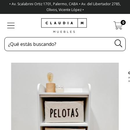
• Av. Scalabrini Ortiz 1701, Palermo, CABA • Av. del Libertador 2785,
Olivos, Vicente López •
0