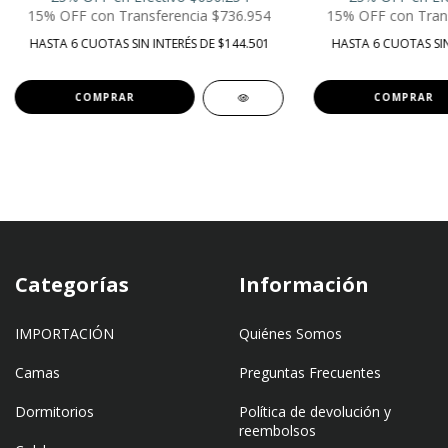
15% OFF con Transferencia
$736.954
15% OFF con Tran
HASTA 6 CUOTAS SIN INTERÉS DE $144.501
HASTA 6 CUOTAS SIN
COMPRAR
COMPRAR
Categorías
Información
IMPORTACIÓN
Quiénes Somos
Camas
Preguntas Frecuentes
Dormitorios
Política de devolución y
reembolsos