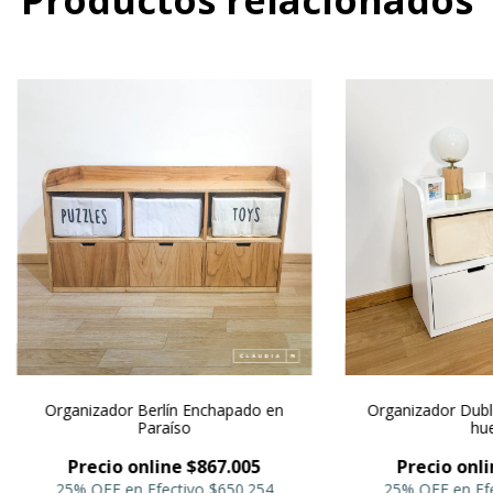
Organizador Berlín Enchapado en
Organizador Dubli
Paraíso
hu
Precio online $867.005
Precio onli
25% OFF en Efectivo
$650.254
25% OFF en Ef